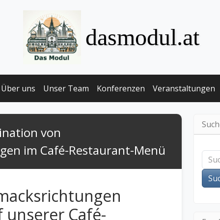
dasmodul.at
Über uns
Unser Team
Konferenzen
Veranstaltungen
Such
nation von
gen im Café-Restaurant-Menü
Su
macksrichtungen
 unserer Café-