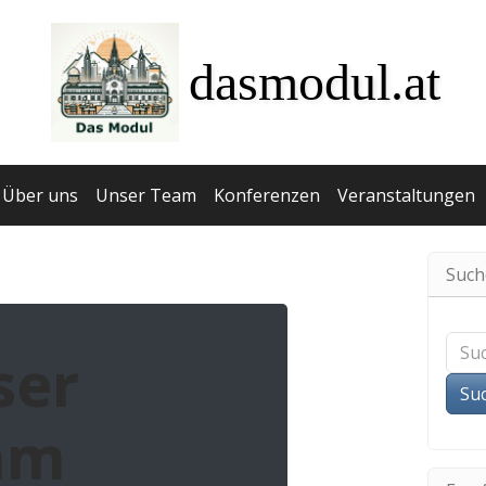
dasmodul.at
Über uns
Unser Team
Konferenzen
Veranstaltungen
Such
ser
Su
am