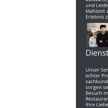
und Leide
Mahlzeit 
Erlebnis 
Diens
Unser Ser
echter Pro
sachkundi
sorgen si
Besuch im
Restauran
Ihre Lieb