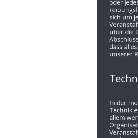
oder jede
reibungsl
sich um j
Veranstal
über die
Abschluss
dass alle
unserer K
Techn
In der mo
Technik ei
allem wen
Organisat
Veranstal