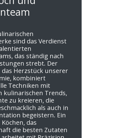
och und
enteam
linarischen
rke sind das Verdienst
alentierten
ms, das ständig nach
istungen strebt. Der
 das Herzstück unserer
mie, kombiniert
elle Techniken mit
kulinarischen Trends,
te zu kreieren, die
schmacklich als auch in
ntation begeistern. Ein
 Köchen, das
aft die besten Zutaten
 arbeitet mit Präzision