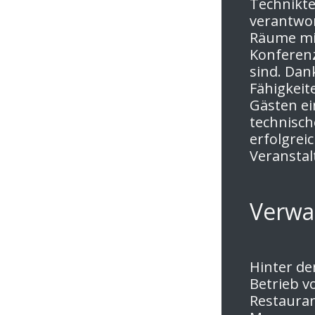
Technikte
verantwor
Räume mi
Konferenz
sind. Dan
Fähigkeit
Gästen ei
technisch
erfolgrei
Veranstal
Verwa
Hinter d
Betrieb v
Restauran