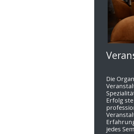
Veran
Die Organ
Veranstal
Spezialit
Erfolg st
professio
Veranstal
Erfahrung
jedes Sem