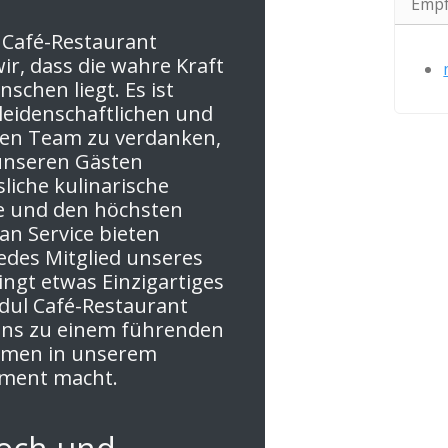
Empf
 Café-Restaurant
ir, dass die wahre Kraft
schen liegt. Es ist
eidenschaftlichen und
ten Team zu verdanken,
unseren Gästen
liche kulinarische
e und den höchsten
an Service bieten
edes Mitglied unseres
ngt etwas Einzigartiges
dul Café-Restaurant
uns zu einem führenden
men in unserem
ment macht.