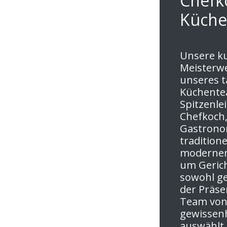
Chefk
Küch
Unsere ku
Meisterwe
unseres t
Küchentea
Spitzenle
Chefkoch,
Gastrono
tradition
modernen 
um Gerich
sowohl ge
der Präse
Team von
gewissenh
auswählt,