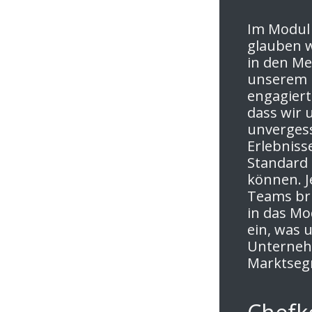
Im Modul
glauben w
in den Men
unserem l
engagier
dass wir 
unvergess
Erlebniss
Standard 
können. J
Teams bri
in das Mo
ein, was 
Unterneh
Marktseg